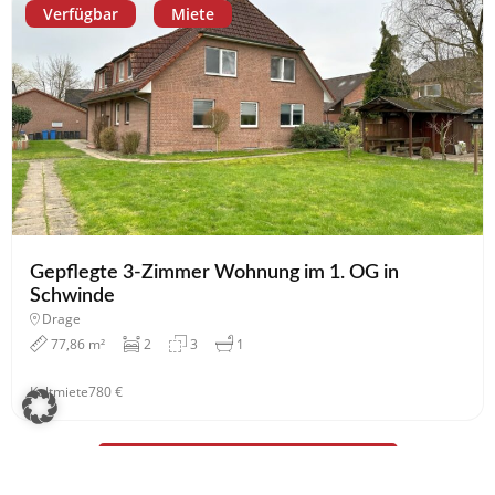
Verfügbar
Miete
Gepflegte 3-Zimmer Wohnung im 1. OG in
Schwinde
Drage
77,86 m²
2
3
1
Kaltmiete
780 €
Zum gesamten Immobilienangebot