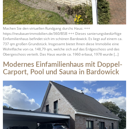
Machen Sie den virtuellen Rundgang durchs Haus: +++
https://neubauerimmobilien.de/360/BSB +++ Dieses sanierungsbedürftige
Einfamilienhaus befindet sich im schönen Bardowick. Es liegt auf einem ca.
737 qm großen Grundstück. Insgesamt bietet Ihnen diese Immobilie eine
Wohnfläche von ca. 148,79 qm, welche sich auf das Erdgeschoss und das
Obergeschoss verteilt. Das Haus wurde ca. 1960 erbaut, 1978 wurde […]
Modernes Einfamilienhaus mit Doppel-
Carport, Pool und Sauna in Bardowick