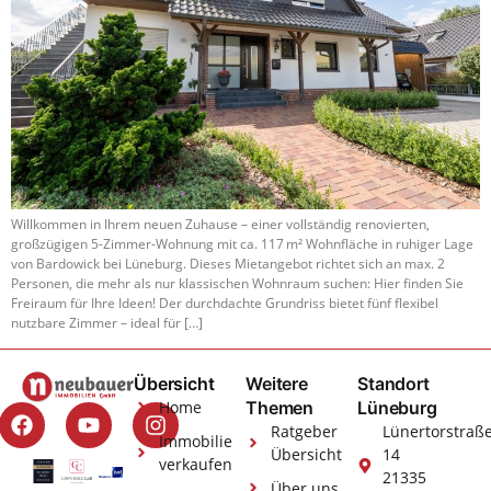
Willkommen in Ihrem neuen Zuhause – einer vollständig renovierten,
großzügigen 5-Zimmer-Wohnung mit ca. 117 m² Wohnfläche in ruhiger Lage
von Bardowick bei Lüneburg. Dieses Mietangebot richtet sich an max. 2
Personen, die mehr als nur klassischen Wohnraum suchen: Hier finden Sie
Freiraum für Ihre Ideen! Der durchdachte Grundriss bietet fünf flexibel
nutzbare Zimmer – ideal für […]
Übersicht
Weitere
Standort
Home
Themen
Lüneburg
Ratgeber
Lünertorstraß
Immobilie
Übersicht
14
verkaufen
21335
Über uns