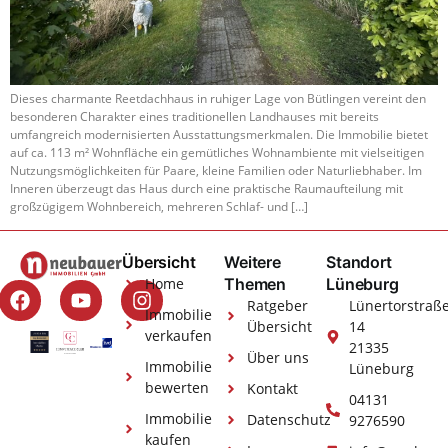
Dieses charmante Reetdachhaus in ruhiger Lage von Bütlingen vereint den
besonderen Charakter eines traditionellen Landhauses mit bereits
umfangreich modernisierten Ausstattungsmerkmalen. Die Immobilie bietet
auf ca. 113 m² Wohnfläche ein gemütliches Wohnambiente mit vielseitigen
Nutzungsmöglichkeiten für Paare, kleine Familien oder Naturliebhaber. Im
Inneren überzeugt das Haus durch eine praktische Raumaufteilung mit
großzügigem Wohnbereich, mehreren Schlaf- und […]
Übersicht
Weitere
Standort
Home
Themen
Lüneburg
Ratgeber
Lünertorstraß
Immobilie
Übersicht
14
verkaufen
21335
Über uns
Immobilie
Lüneburg
bewerten
Kontakt
04131
Immobilie
Datenschutz
9276590
kaufen