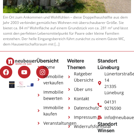
Ein Ort zum Ankommen und Wohlfühlen – diese Doppelhaushälfte aus dem
Jahr 2003 verbindet gemütliches Wohnen mit überschaubarer Größe. Sie
bietet ca. 84 m² Wohnfläche auf einem Grundstück von ca. 281 m² und lässt
somit den perfekten Lebensmittelpunkt für Paare oder kleine Familien
entstehen. Der helle Eingangsbereich führt zunächst zu einem Gäste-WC,
dem Hauswirtschaftsraum mit […]
Übersicht
Weitere
Standort
Home
Themen
Lüneburg
Ratgeber
Lünertorstraß
Immobilie
Übersicht
14
verkaufen
21335
Über uns
Immobilie
Lüneburg
bewerten
Kontakt
04131
Immobilie
Datenschutz
9276590
kaufen
Impressum
info@neubaue
Veranstaltungen
Standort
Widerrufsformular
Winsen