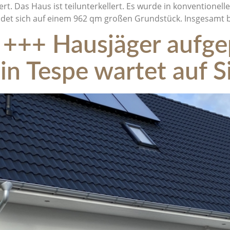
t. Das Haus ist teilunterkellert. Es wurde in konventionel
det sich auf einem 962 qm großen Grundstück. Insgesamt bi
++ Hausjäger aufge
in Tespe wartet auf S