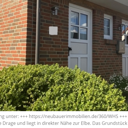
ang unter: +++ https://neubauerimmobilien.de/360/WHS +++ 
 Drage und liegt in direkter Nähe zur Elbe. Das Grundstück 